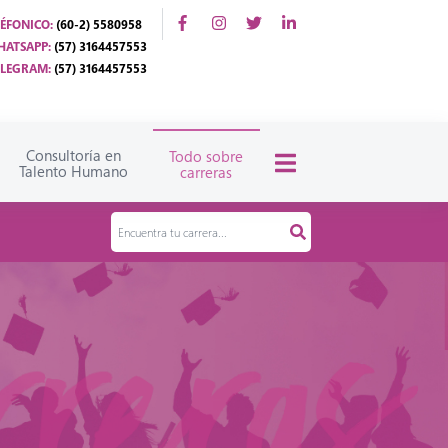
ÉFONICO:
(60-2) 5580958
ATSAPP:
(57) 3164457553
ELEGRAM:
(57) 3164457553
Consultoría en
Todo sobre
Talento Humano
carreras