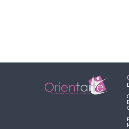
E
C
E
P
M